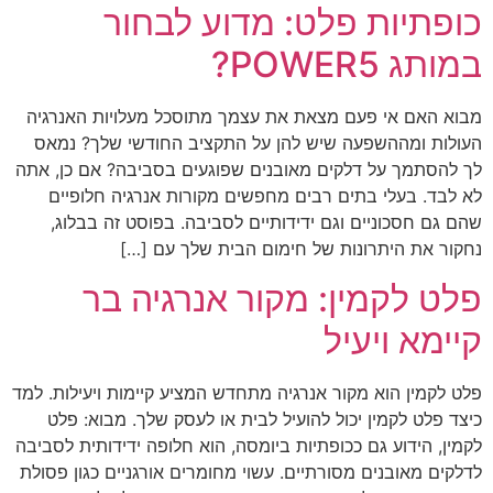
כופתיות פלט: מדוע לבחור
במותג POWER5?
מבוא האם אי פעם מצאת את עצמך מתוסכל מעלויות האנרגיה
העולות ומההשפעה שיש להן על התקציב החודשי שלך? נמאס
לך להסתמך על דלקים מאובנים שפוגעים בסביבה? אם כן, אתה
לא לבד. בעלי בתים רבים מחפשים מקורות אנרגיה חלופיים
שהם גם חסכוניים וגם ידידותיים לסביבה. בפוסט זה בבלוג,
נחקור את היתרונות של חימום הבית שלך עם […]
פלט לקמין: מקור אנרגיה בר
קיימא ויעיל
פלט לקמין הוא מקור אנרגיה מתחדש המציע קיימות ויעילות. למד
כיצד פלט לקמין יכול להועיל לבית או לעסק שלך. מבוא: פלט
לקמין, הידוע גם ככופתיות ביומסה, הוא חלופה ידידותית לסביבה
לדלקים מאובנים מסורתיים. עשוי מחומרים אורגניים כגון פסולת