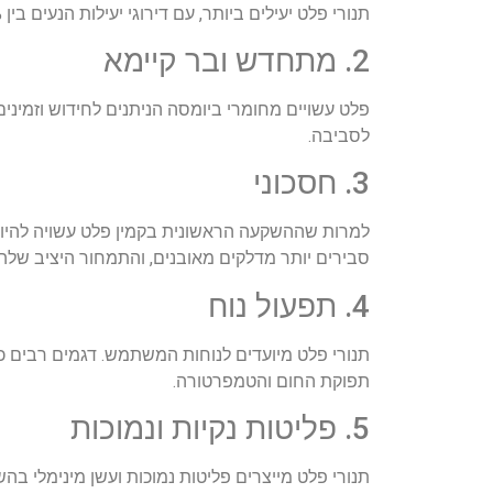
תנורי פלט יעילים ביותר, עם דירוגי יעילות הנעים בין 70% ליותר מ-90%. הם שואבים חום מקסימלי מהפלט, וכתוצאה מכך בזבוז מינימלי וניצול אנרגיה מיטבי.
2. מתחדש ובר קיימא
פלט עשויים מחומרי ביומסה הניתנים לחידוש וזמיני
לסביבה.
3. חסכוני
למרות שההשקעה הראשונית בקמין פלט עשויה להיות 
סבירים יותר מדלקים מאובנים, והתמחור היציב שלה
4. תפעול נוח
תנורי פלט מיועדים לנוחות המשתמש. דגמים רבים כ
תפוקת החום והטמפרטורה.
5. פליטות נקיות ונמוכות
תנורי פלט מייצרים פליטות נמוכות ועשן מינימלי ב